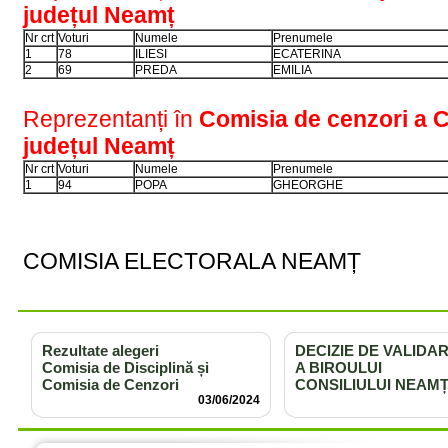
județul Neamț
Nr crt
Voturi
Numele
Prenumele
1
78
ILIESI
ECATERINA
2
69
PREDA
EMILIA
Reprezentanți în
Comisia de cenzori a Co
județul Neamț
Nr crt
Voturi
Numele
Prenumele
1
94
POPA
GHEORGHE
COMISIA ELECTORALA NEAMȚ
Rezultate alegeri
DECIZIE DE VALIDA
Comisia de Disciplină și
A BIROULUI
Comisia de Cenzori
CONSILIULUI NEAM
03/06/2024