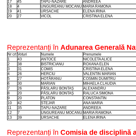
17
45
ȚAPU-NAZARE
ANDREEA
18
4
UNGUREANU MOCANU
MARIA RAMONA
19
41
URSACHE
ELENA IRINA
20
27
VICOL
CRISTINA ELENA
Reprezentanți în
Adunarea Generală Na
Nr crt
Voturi
Numele
Prenumele
1
43
ANTOCE
NICOLETA ALICE
2
38
BISTRICIANU
ROXANA ELEN
3
31
COMIS
CRISTINA ELENA
4
26
HERCIU
VALENTIN MARIAN
5
27
HOTĂRANU
COSMIN DUMITRU
6
30
MARIAN
MIHAELA CLAUDIA
7
26
PÂSLARU BONTAȘ
ALEXANDRU
8
20
PÂSLARU BONTAȘ
RALUCA SIMONA
9
20
PLATON
CONSTANTIN
10
42
STEJAR
ANA MARIA
11
35
ȚAPU-NAZARE
ANDREEA
12
7
UNGUREANU MOCANU
MARIA RAMONA
13
39
URSACHE
ELENA IRINA
Reprezentanți în
Comisia de disciplină a