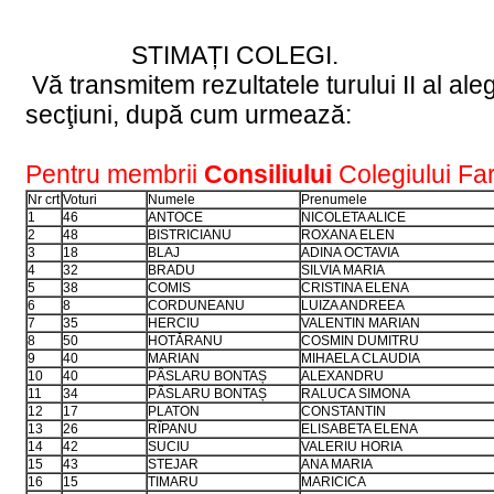
STIMAȚI COLEGI.
Vă transmitem rezultatele turului II al aleg
secţiuni, după cum urmează:
Pentru membrii
Consiliului
Colegiului Fa
Nr crt
Voturi
Numele
Prenumele
1
46
ANTOCE
NICOLETA ALICE
2
48
BISTRICIANU
ROXANA ELEN
3
18
BLAJ
ADINA OCTAVIA
4
32
BRADU
SILVIA MARIA
5
38
COMIS
CRISTINA ELENA
6
8
CORDUNEANU
LUIZA ANDREEA
7
35
HERCIU
VALENTIN MARIAN
8
50
HOTĂRANU
COSMIN DUMITRU
9
40
MARIAN
MIHAELA CLAUDIA
10
40
PÂSLARU BONTAȘ
ALEXANDRU
11
34
PÂSLARU BONTAȘ
RALUCA SIMONA
12
17
PLATON
CONSTANTIN
13
26
RÎPANU
ELISABETA ELENA
14
42
SUCIU
VALERIU HORIA
15
43
STEJAR
ANA MARIA
16
15
TIMARU
MARICICA