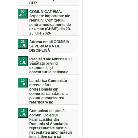
CFR
03
COMUNICAT EMA:
AUG
Aspecte importante ale
reuniunii Comitetului
pentru medicamente de
uz uman (CHMP) din 20-
23 iulie 2026
28
Adresa email COMISIA
JUL
SUPERIOARĂ DE
DISCIPLINĂ
17
Precizări ale Ministerului
JUL
Sănătății privind
examenele și
concursurile naționale
16
La rubrica Comunicări
JUL
directe către
profesioniștii din
domeniul sănătății s-a
postat comunicarea
referitoare la:
15
Comunicat de presă
JUL
comun: Colegiul
Farmaciștilor din
România și Asociațiile
reprezentative susțin
necesitatea unor măsuri
legislative care să