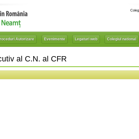
Coleg
roceduri Autorizare
Evenimente
Legaturi web
Colegiul national
cutiv al C.N. al CFR