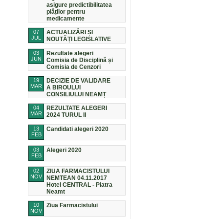
asigure predictibilitatea
plăților pentru
medicamente
07
ACTUALIZĂRI ȘI
JUL
NOUTĂȚI LEGISLATIVE
03
Rezultate alegeri
JUN
Comisia de Disciplină și
Comisia de Cenzori
19
DECIZIE DE VALIDARE
MAR
A BIROULUI
CONSILIULUI NEAMȚ
04
REZULTATE ALEGERI
MAR
2024 TURUL II
13
Candidati alegeri 2020
FEB
03
Alegeri 2020
FEB
02
ZIUA FARMACISTULUI
NOV
NEMTEAN 04.11.2017
Hotel CENTRAL - Piatra
Neamt
10
Ziua Farmacistului
NOV