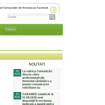
iul Farmacistilor din Romania pe Facebook
Contact
NOUTATI
06
La rubrica Comunicări
AUG
directe către
profesioniștii din
domeniul sănătății s-a
postat comunicarea
referitoare la:
03
CANAMED valabil de la
AUG
01.08.2026 este
disponibil în secțiunea
dedicată a paginii web a