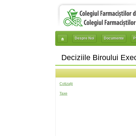
Despre Noi
Documente
P
Deciziile Biroului Exe
Cotizații
Taxe